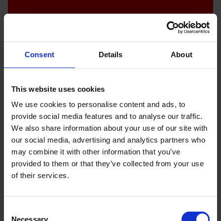
Årskort 1+1
Consent
Details
About
Årskort 2+2
Årskort Ung
This website uses cookies
Køb årskort
We use cookies to personalise content and ads, to
provide social media features and to analyse our traffic.
We also share information about your use of our site with
our social media, advertising and analytics partners who
may combine it with other information that you’ve
Flere fordele ved
provided to them or that they’ve collected from your use
årskort
of their services.
Få mere ud af din museumsoplevelse
Consent
Necessary