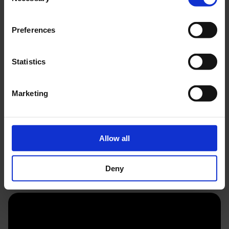
Selection
12 årlige arrangementer
Preferences
10% rabat i alle Museum Odenses museumsbutikker
10% rabat hos Café Deilig for årskortholderen
25% rabat for én person til Kunstmuseum Brandts for
Statistics
årskortholderen
50% på rundvisninger på Odense Teater for
årskortholderen
Marketing
25% på entrébilletten til Universe for årskortholderen
Se mere
Allow all
Deny