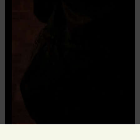
Åbningstider
Køb billet
i dag
kl. 10.00–17.00